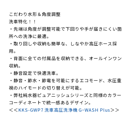
こだわり水形＆角度調整
洗車特化！！
・先端は角度が調整可能で下回りや手が届きにくい箇
所への洗浄に最適。
・取り回しや収納も簡単な、しなやか高圧ホース採
用。
・背面に全ての付属品を収納できる、オールインワン
収納。
・静音設定で快適洗車。
・静音・節水・節電を可能にするエコモード、水圧重
視のハイモードの切り替えが可能。
・弊社純水器ピュアニッシュシリーズと同様のカラー
コーディネートで統一感あるデザイン。
＜＜
KKS-GWP7 洗車高圧洗浄機 GｰWASH Plus
＞＞